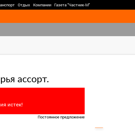
>
анспорт
Отдых
Компании
Газета "Частник-М"
рья ассорт.
ия истек!
Постоянное предложение