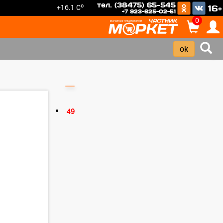
тел. (38475) 65-545
o
+16.1 C
16+
+7 923-625-02-51
0
›
49