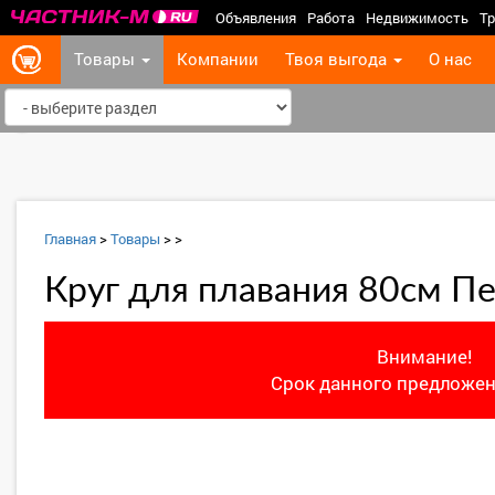
Объявления
Работа
Недвижимость
Тр
Товары
Компании
Твоя выгода
О нас
‹
Главная
>
Товары
>
>
Круг для плавания 80см Пе
Внимание!
Срок данного предложен