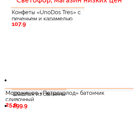
"Светофор, магазин низких цен"
Конфеты «UnoDos Tres» с
печеньем и карамелью
107.9
Мороженое «Петрохолод» батончик
Шашлык из свинины
сливочный
25.9
299.9