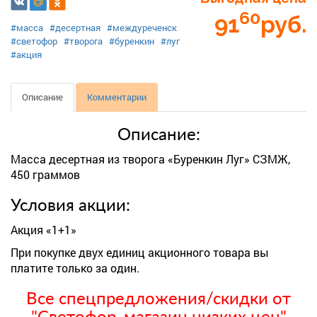
60
91
руб.
#масса
#десертная
#междуреченск
#светофор
#творога
#буренкин
#луг
#акция
Описание
Комментарии
Описание:
Масса десертная из творога «Буренкин Луг» СЗМЖ,
450 граммов
Условия акции:
Акция «1+1»
При покупке двух единиц акционного товара вы
платите только за один.
Все спецпредложения/скидки от