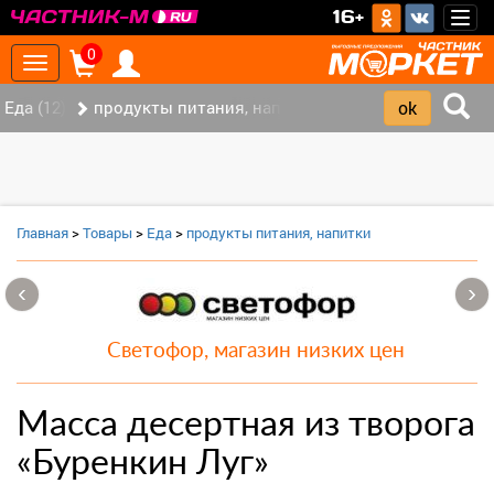
>
16+
Togg
navig
0
Toggle
navigation
Еда (12)
продукты питания, напитки (7)
Главная
>
Товары
>
Еда
>
продукты питания, напитки
‹
›
Светофор, магазин низких цен
Масса десертная из творога
«Буренкин Луг»