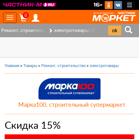
>
16+
Togg
navig
0
Toggle
navigation
Ремонт, строительство (7)
электротовары (3)
Главная
>
Товары
>
Ремонт, строительство
>
электротовары
Марка100, строительный супермаркет
Скидка 15%