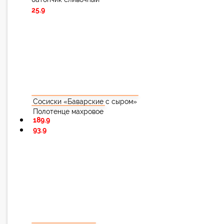
25.9
Сосиски «Баварские с сыром»
Полотенце махровое
189.9
93.9