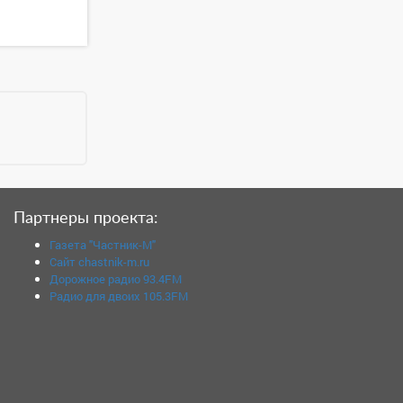
Партнеры проекта:
Газета "Частник-М"
Сайт chastnik-m.ru
Дорожное радио 93.4FM
Радио для двоих 105.3FM