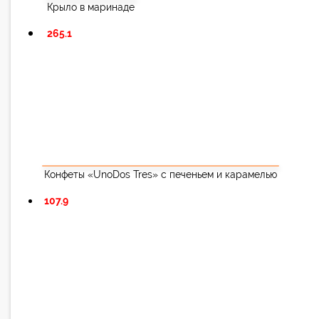
Крыло в маринаде
265.1
Конфеты «UnoDos Tres» с печеньем и карамелью
107.9