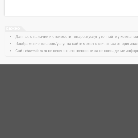
Данные о наличии и стоимости товаров/услуг уточняйте у компании
Изображение товаров/услуг на сайте может отличаться от оригина
Сайт
не несет ответственности за не совпадение информ
chastnik-m.ru
НОВОСТИ