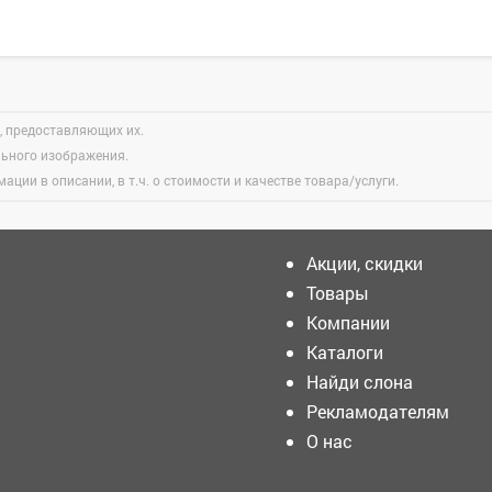
, предоставляющих их.
льного изображения.
ации в описании, в т.ч. о стоимости и качестве товара/услуги.
Акции, скидки
Товары
Компании
Кузнецкий Алатау точка
притяжения не только для
Каталоги
семейных прогулок, но и
Найди слона
для творческих людей со
всего Кузбасса.
Рекламодателям
️Сегодня в городе снова
О нас
прошли проливные дожди.