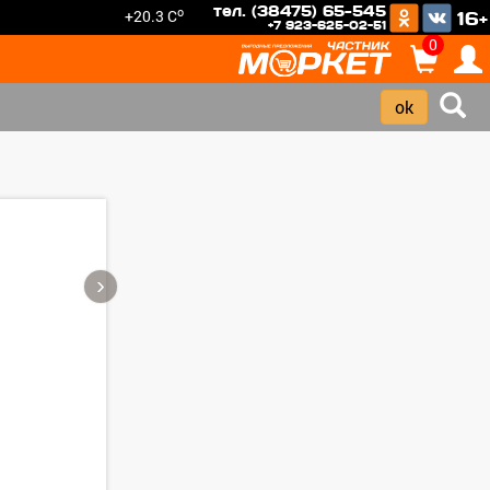
тел. (38475) 65-545
o
+20.3 C
16+
+7 923-625-02-51
0
›
Зарегистрироватья.