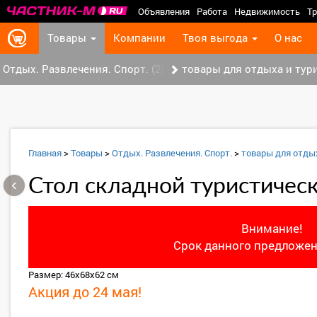
Объявления
Работа
Недвижимость
Тр
Товары
Компании
Твоя выгода
О нас
Отдых. Развлечения. Спорт. (2)
товары для отдыха и тури
Главная
>
Товары
>
Отдых. Развлечения. Спорт.
>
товары для отды
‹
Стол складной туристичес
Внимание!
Срок данного предложен
Размер: 46х68х62 см
Акция до 24 мая!