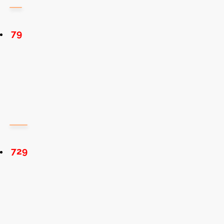
79
729