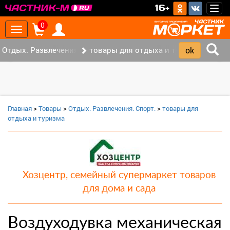
>
16+
Togg
navig
0
Toggle
navigation
Отдых. Развлечения. Спорт. (2)
товары для отдыха и туризма (1)
‹
›
Главная
>
Товары
>
Отдых. Развлечения. Спорт.
>
товары для
отдыха и туризма
Хозцентр, семейный супермаркет товаров
для дома и сада
Воздуходувка механическая