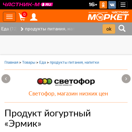
>
16+
Togg
navig
0
Toggle
navigation
Еда (12)
продукты питания, напитки (7)
Главная
>
Товары
>
Еда
>
продукты питания, напитки
‹
›
Светофор, магазин низких цен
Продукт йогуртный
«Эрмик»