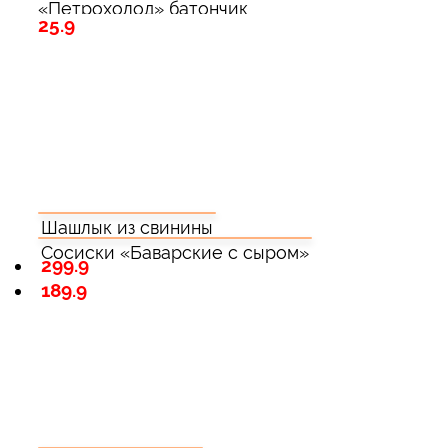
«Петрохолод» батончик
25.9
сливочный
Шашлык из свинины
Сосиски «Баварские с сыром»
299.9
189.9