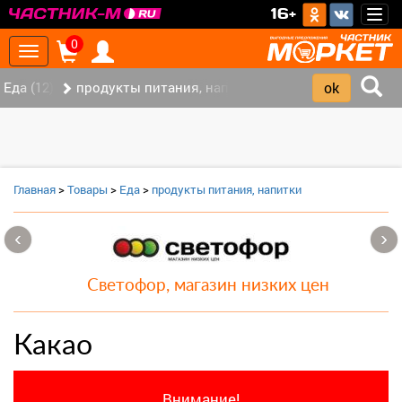
>
16+
Togg
navig
0
Toggle
navigation
Еда (12)
продукты питания, напитки (7)
Главная
>
Товары
>
Еда
>
продукты питания, напитки
‹
›
Светофор, магазин низких цен
Какао
Внимание!