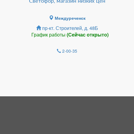
Светофор, магазин низких цен
Междуреченск
пр-кт. Строителей, д. 48Б
График работы
(Сейчас открыто)
2-00-35
Зарегистрироватья.
НОВОСТИ
Кемеровский боец Анатолий Малыхин
5 сентября проведёт очередной