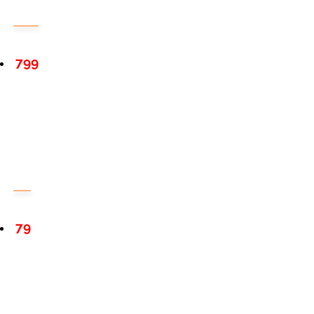
799
79