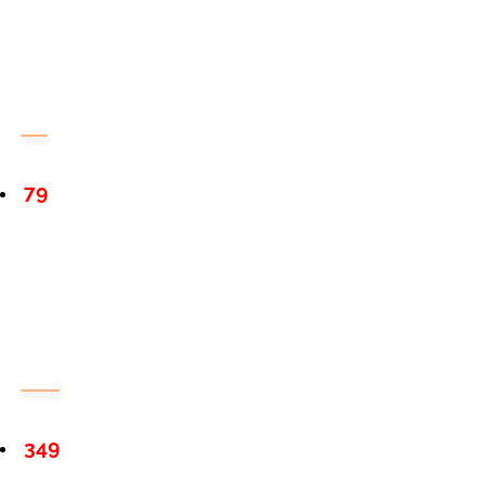
79
349