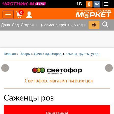
>
16+
Togg
navig
0
Toggle
navigation
Дача. Сад. Огород. (2)
семена, грунты, уход (0)
Главная
>
Товары
>
Дача. Сад. Огород.
>
семена, грунты, уход
‹
›
Светофор, магазин низких цен
Саженцы роз
Внимание!