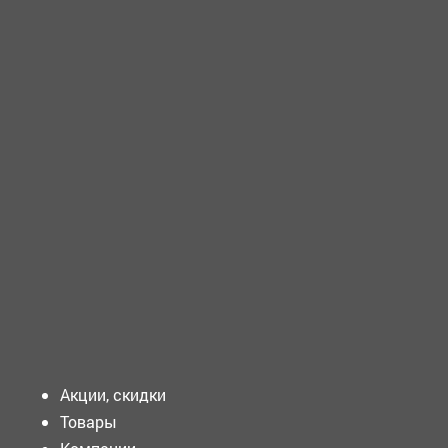
ТРЕБУЕТСЯ - ИНЖЕНЕР по качеству Требования к
кандидату: Образование:...
ТРЕБУЕТСЯ - МЕНЕДЖЕР Требования к кандидату: ...
ТРЕБУЕТСЯ - ПОДСОБНЫЙ рабочий Требования к
кандидату: ...
Подать объявление
Акции, скидки
Товары