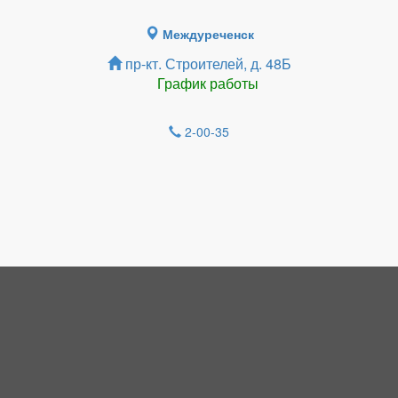
Междуреченск
пр-кт. Строителей, д. 48Б
График работы
2-00-35
Зарегистрироватья.
НОВОСТИ
Власти объявили режим повышенной
готовности в Кузбассе - регион ждет
удар стихии