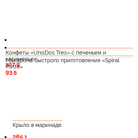
Конфеты «UnoDos Tres» с печеньем и
карамелью
Макароны быстрого приготовления «Spiral
107.9
Pasta»
93.5
Крыло в маринаде
265.1