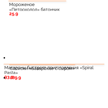
Мороженое
«Петрохолод» батончик
25.9
сливочный
Макароны быстрого приготовления «Spiral
Сосиски «Баварские с сыром»
Pasta»
93.5
189.9