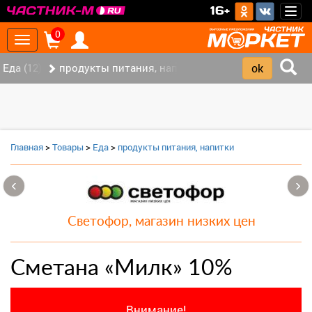
>
16+
Togg
navig
0
Toggle
navigation
Еда (12)
продукты питания, напитки (7)
Главная
>
Товары
>
Еда
>
продукты питания, напитки
‹
›
Светофор, магазин низких цен
Сметана «Милк» 10%
Внимание!