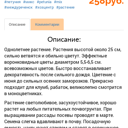
258
руб.
#петуния
#микс
#petunia
#mix
#междуреченск
#хозцентр
#растение
Описание
Комментарии
Описание:
Однолетнее растение. Растения высотой около 25 см,
сильно ветвятся и обильно цветут. Эффектные
воронковидные цветы диаметром 5,5-6,5 см.
всевозможных цветов. Быстро восстанавливает
декоративность после сильного дождя. Цветение с
июня до сильных осенних заморозков. Прекрасно
подходит для клумб, рабаток, великолепно смотрится
в моноцветниках.
Растение светолюбивое, засухоустойчивое, хорошо
растет на любых питательных почвогрунтах. При
выращивании рассады посевы проводят в марте.
Семена слегка вдавливают в почву. Посадочную
емкость накрывают стеклом и ставят в освещенное