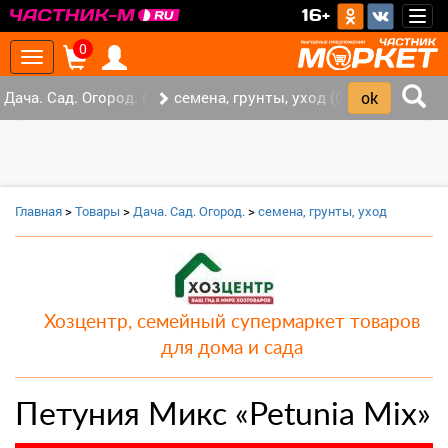
>
16+
Togg
navig
0
Toggle
navigation
Дача. Сад. Огород. (2)
семена, грунты, уход (0)
‹
›
Главная
>
Товары
>
Дача. Сад. Огород.
>
семена, грунты, уход
Хозцентр, семейный супермаркет товаров
для дома и сада
Петуния Микс «Petunia Mix»