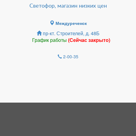
Светофор, магазин низких цен
Междуреченск
пр-кт. Строителей, д. 48Б
График работы
(Сейчас закрыто)
2-00-35
Зарегистрироватья.
НОВОСТИ
Парапланеристы Междуреченска