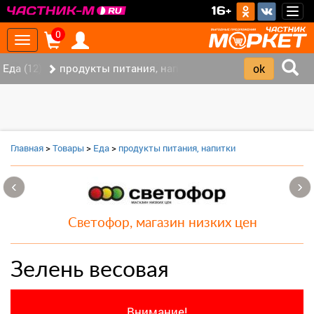
>
16+
Togg
navig
0
Toggle
navigation
Еда (12)
продукты питания, напитки (7)
Главная
>
Товары
>
Еда
>
продукты питания, напитки
‹
›
Светофор, магазин низких цен
Зелень весовая
Внимание!