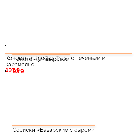
Конфеты «UnoDos Tres» с печеньем и
Полотенце махровое
карамелью
107.9
93.9
Сосиски «Баварские с сыром»