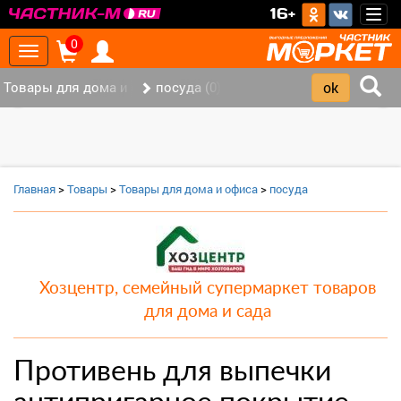
>
16+
Togg
navig
0
Toggle
navigation
Товары для дома и офиса (8)
посуда (0)
‹
›
Главная
>
Товары
>
Товары для дома и офиса
>
посуда
Хозцентр, семейный супермаркет товаров
для дома и сада
Противень для выпечки