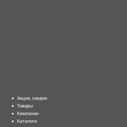
ТРЕБУЕТСЯ - РАБОЧИЙ по благоустройству и озеленинию
территории Требования...
ТРЕБУЕТСЯ - ПОДСОБНЫЙ рабочий Требования к
кандидату: ...
Подать объявление
Акции, скидки
Товары
Компании
Каталоги