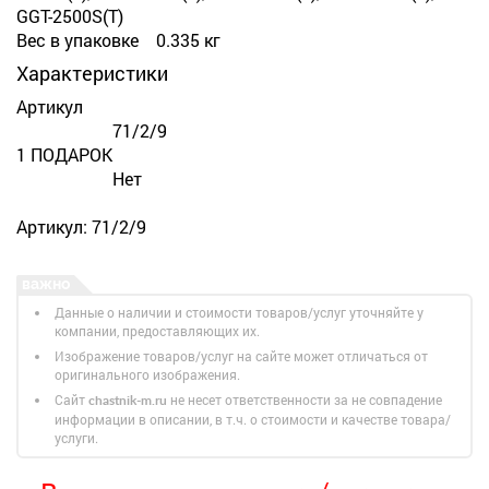
GGT-2500S(T)
Вес в упаковке 0.335 кг
Характеристики
Артикул
71/2/9
1 ПОДАРОК
Нет
Артикул: 71/2/9
Данные о наличии и стоимости товаров/услуг уточняйте у
компании, предоставляющих их.
Изображение товаров/услуг на сайте может отличаться от
оригинального изображения.
Сайт
не несет ответственности за не совпадение
chastnik-m.ru
информации в описании, в т.ч. о стоимости и качестве товара/
услуги.