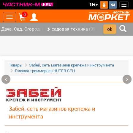
>
16+
Togg
navig
0
Toggle
navigation
Дача. Сад. Огород. (147)
садовая техника (99)
Товары
Забей, сеть магазинов крепежа и инструмента
Головка триммерная HUTER GTH
‹
›
Забей, сеть магазинов крепежа и
инструмента