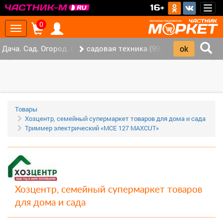
>
16+
Togg
navig
0
Toggle
navigation
Дача. Сад. Огород. (147)
садовая техника (99)
‹
›
Товары
Хозцентр, семейный супермаркет товаров для дома и сада
Триммер электрический «MCE 127 MAXCUT»
Хозцентр, семейный супермаркет товаров
для дома и сада