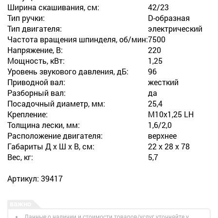
Ширина скашивания, см:
42/23
Тип ручки:
D-образная
Тип двигателя:
электрический
Частота вращения шпинделя, об/мин:
7500
Напряжение, В:
220
Мощность, кВт:
1,25
Уровень звукового давления, дБ:
96
Приводной вал:
жесткий
Разборный вал:
да
Посадочный диаметр, мм:
25,4
Крепление:
M10x1,25 LH
Толщина лески, мм:
1,6/2,0
Расположение двигателя:
верхнее
Габариты Д х Ш х В, см:
22 х 28 х 78
Вес, кг:
5,7
Артикул: 39417
Данные о наличии и стоимости товаров/услуг уточняйте у