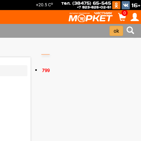
тел. (38475) 65-545
o
+20.5 C
16+
+7 923-625-02-51
0
›
799