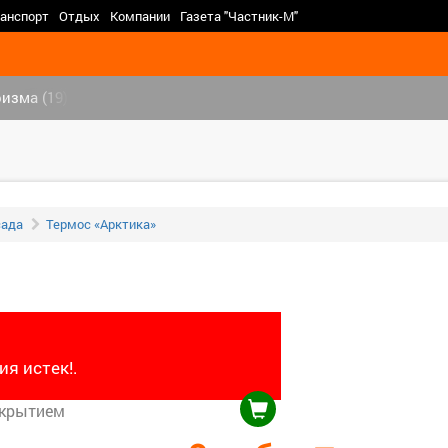
>
анспорт
Отдых
Компании
Газета "Частник-М"
изма (19)
сада
Термос «Арктика»
я истек!.
окрытием