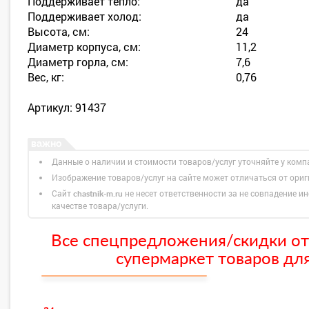
Поддерживает тепло:
да
Поддерживает холод:
да
Высота, см:
24
Диаметр корпуса, см:
11,2
Диаметр горла, см:
7,6
Вес, кг:
0,76
Артикул: 91437
Данные о наличии и стоимости товаров/услуг уточняйте у комп
Изображение товаров/услуг на сайте может отличаться от ори
Сайт
не несет ответственности за не совпадение ин
chastnik-m.ru
качестве товара/услуги.
Все спецпредложения/скидки от
супермаркет товаров для