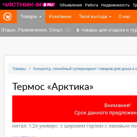
Объявления
Работа
Недвижимость
Тр
Товары
Компании
Твоя выгода
О нас
Отдых. Развлечения. Спорт. (32)
товары для отдыха и тур
‹
Товары
Хозцентр, семейный супермаркет товаров для дома и 
Термос «Арктика»
Внимание!
Срок данного предложени
метал. 1,2л универс. с широким горлом с лаковым п