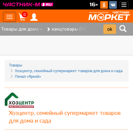
>
16+
Togg
navig
0
Toggle
navigation
Товары для дома и офиса (113)
канцтовары (10)
‹
›
Товары
Хозцентр, семейный супермаркет товаров для дома и сада
Пенал «Яркий»
Хозцентр, семейный супермаркет товаров
для дома и сада