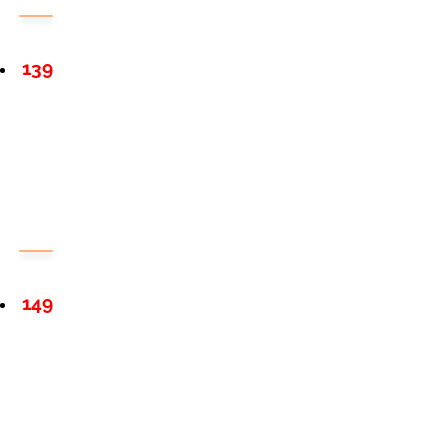
139
149