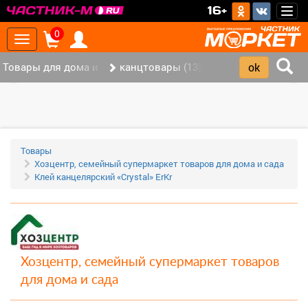
>
16+
Togg
navig
0
Toggle
navigation
Товары для дома и офиса (117)
канцтовары (13)
‹
›
Товары
Хозцентр, семейный супермаркет товаров для дома и сада
Клей канцелярский «Crystal» ErKr
Хозцентр, семейный супермаркет товаров
для дома и сада