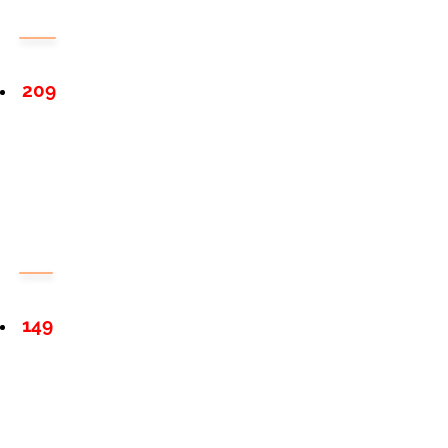
209
149