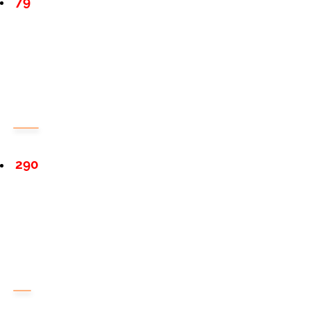
79
290