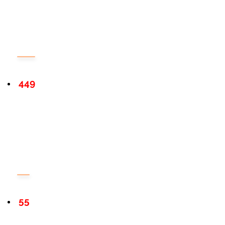
449
55