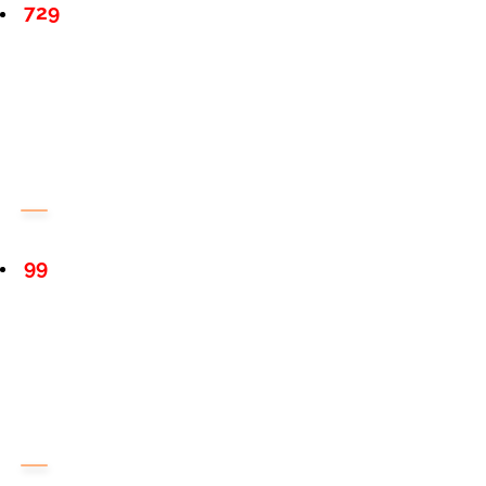
729
99