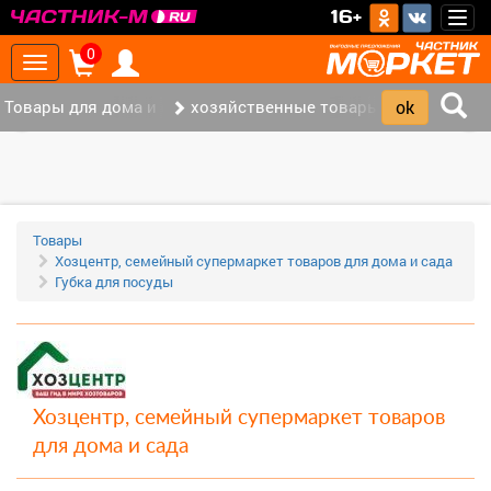
>
16+
Togg
navig
0
Toggle
navigation
Товары для дома и офиса (117)
хозяйственные товары (37)
‹
›
Товары
Хозцентр, семейный супермаркет товаров для дома и сада
Губка для посуды
Хозцентр, семейный супермаркет товаров
для дома и сада