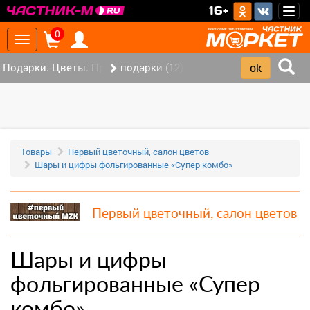
>
16+
Togg
navig
0
Toggle
navigation
Подарки. Цветы. Праздники. (291)
подарки (12)
Товары
Первый цветочный, салон цветов
Шары и цифры фольгированные «Супер комбо»
Первый цветочный, салон цветов
Шары и цифры
фольгированные «Супер
комбо»