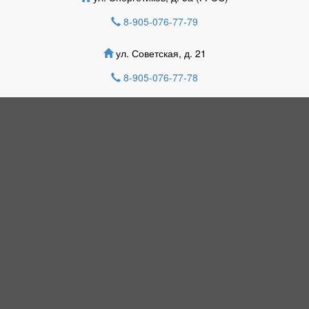
8-905-076-77-79
ул. Советская, д. 21
8-905-076-77-78
НОВОСТИ
В Кузбассе неизвестна судьба семерых
детей – как сквозь землю провалились
В рамках проекта «Дружим городами»
Краеведческий музей принимал
замечательную семью из
Новокузнецка.
Самый страшный вагон.