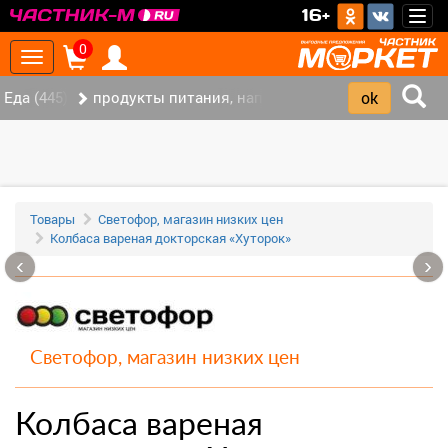
>
16+
Togg
navig
0
Toggle
navigation
Еда (445)
продукты питания, напитки (337)
Товары
Светофор, магазин низких цен
Колбаса вареная докторская «Хуторок»
‹
›
Светофор, магазин низких цен
Колбаса вареная