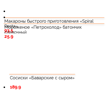
Макароны быстрого приготовления «Spiral
Pasta»
Мороженое «Петрохолод» батончик
93.5
сливочный
25.9
Сосиски «Баварские с сыром»
189.9