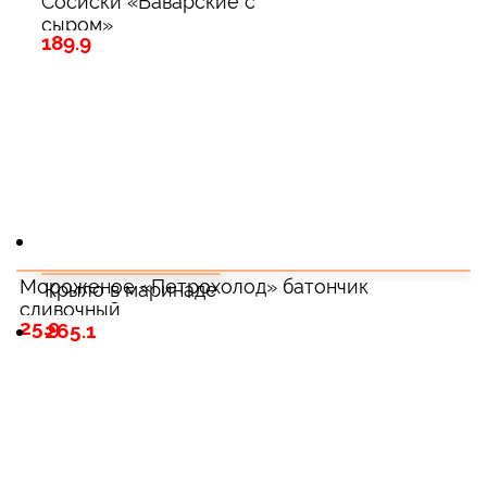
Сосиски «Баварские с
сыром»
189.9
Мороженое «Петрохолод» батончик
Крыло в маринаде
сливочный
25.9
265.1