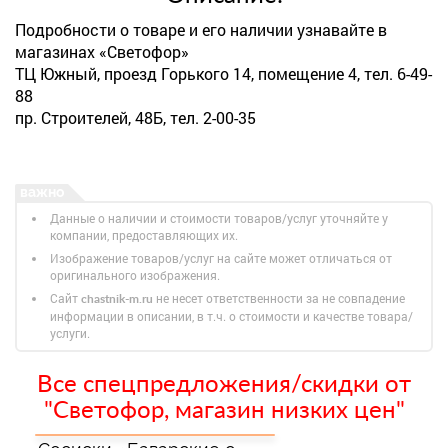
Подробности о товаре и его наличии узнавайте в
магазинах «Светофор»
ТЦ Южный, проезд Горького 14, помещение 4, тел. 6-49-
88
пр. Строителей, 48Б, тел. 2-00-35
Данные о наличии и стоимости товаров/услуг уточняйте у
компании, предоставляющих их.
Изображение товаров/услуг на сайте может отличаться от
оригинального изображения.
Сайт
не несет ответственности за не совпадение
chastnik-m.ru
информации в описании, в т.ч. о стоимости и качестве товара/
услуги.
Все спецпредложения/скидки от
"Светофор, магазин низких цен"