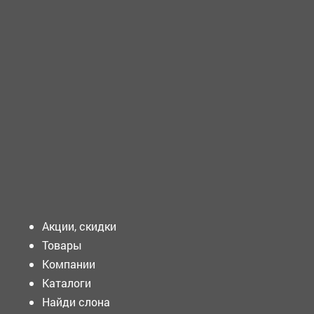
ТРЕБУЕТСЯ - ВРАЧ скорой медицинской помощи
Требования к кандидату:...
ТРЕБУЕТСЯ - БУХГАЛТЕР Требования к кандидату:
Средняя квалификация. Образование: Среднее...
Подать объявление
Акции, скидки
Товары
Компании
Каталоги
Найди слона