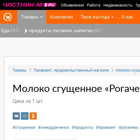
Объявления
Работа
Недвижимость
Тр
Товары
Компании
Твоя выгода
О нас
Еда (445)
продукты питания, напитки (337)
Товары
Провиант, продовольственный магазин
Молоко сгущ
Молоко сгущенное «Рогачев
Цена за 1 шт.
#сгущенное
#междуреченск
#продукты
#провиант
#рогачевъ