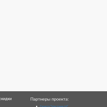
 скидки
Партнеры проекта:
Газета "Частник-М"