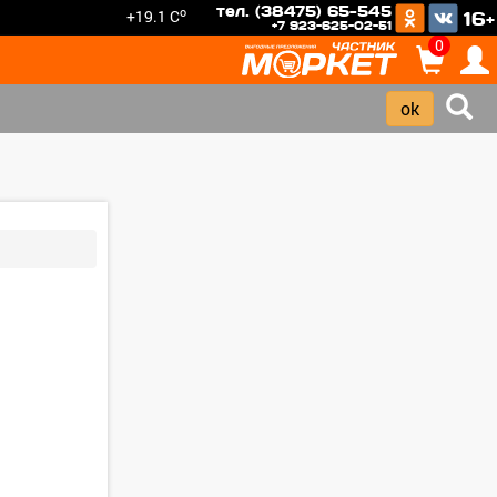
тел. (38475) 65-545
o
+19.1 C
16+
+7 923-625-02-51
0