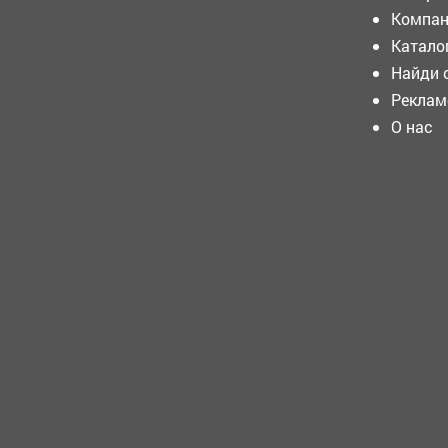
Компан
Телефонные и интернет-
мошенники не перестают
Катало
придумывать новые
Найди 
способы обмана.
Реклам
Построить голубятни во
О нас
дворах Кемерова стало
почти невозможно
В преддверии Дня
Военно‑Морского Флота
состоялась творческая
встреча в Мысковском
детском доме‑интернате!
Соблюдают ли водители
Орджоникидзевского
района правила перевозки
несовершеннолетних,
проверили
Госавтоинспекторы.