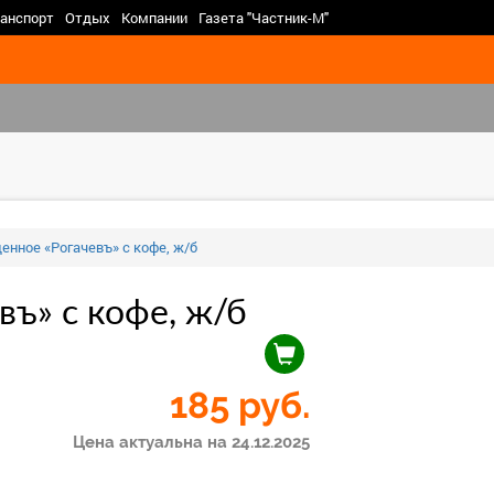
>
анспорт
Отдых
Компании
Газета "Частник-М"
енное «Рогачевъ» с кофе, ж/б
ъ» с кофе, ж/б
185
руб.
Цена актуальна на 24.12.2025