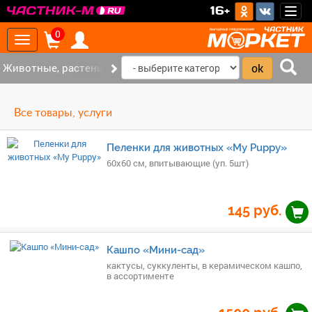
>
16+
Togg
navig
0
Toggle
navigation
Животные, растения (10)
Все товары, услуги
Пеленки для животных «My Puppy»
60х60 см, впитывающие (уп. 5шт)
145
руб.
Кашпо «Мини-сад»
кактусы, суккуленты, в керамическом кашпо,
в ассортименте