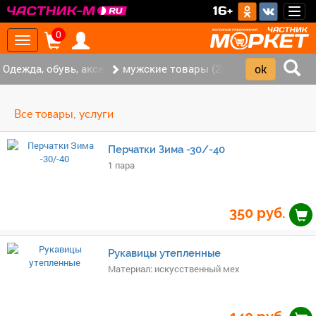
>
16+
Togg
navig
0
Toggle
navigation
Одежда, обувь, аксессуары (5)
мужские товары (2)
Все товары, услуги
Перчатки Зима -30/-40
1 пара
350
руб.
Рукавицы утепленные
Материал: искусственный мех