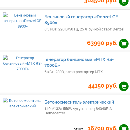
364500
руб.
Бензиновый генератор «Denzel GE
8900»
8.5 кВт, 220 В/50 Гц, 25 л, ручной старт Denzel
63990
руб.
Генератор бензиновый «MTX RS-
7000E»
6 кВт, 230В, электростартер MTX
44150
руб.
Бетоносмеситель электрический
140л/132л 550W чугун. венец 84040E-A
Homecenter
16790
руб.
от шт.