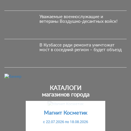
Уважаемые военнослужащие и
ветераны Воздушно-десантных войск!
В Кузбассе ради ремонта уничтожат
мост в соседний регион – будет объезд
КАТАЛОГИ
магазинов города
Предыдущий
С
Магнит Косметик
c 22.07.2026 по 18.08.2026