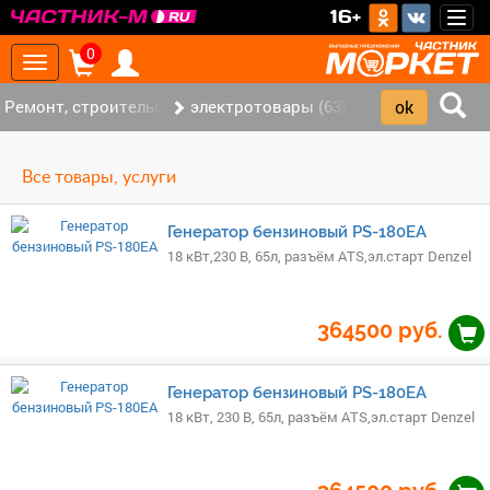
>
16+
Togg
navig
0
Toggle
navigation
Ремонт, строительство (420)
электротовары (63)
Все товары, услуги
Генератор бензиновый PS-180EA
18 кВт,230 В, 65л, разъём ATS,эл.старт Denzel
364500
руб.
Генератор бензиновый PS-180EA
18 кВт, 230 В, 65л, разъём ATS,эл.старт Denzel