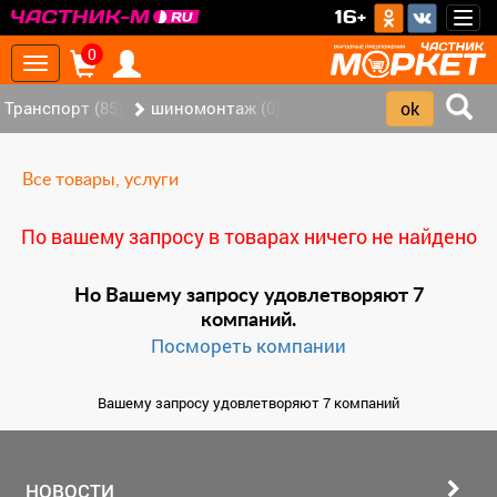
>
16+
Togg
navig
0
Toggle
navigation
Транспорт (85)
шиномонтаж (0)
Все товары, услуги
По вашему запросу в товарах ничего не найдено
Но Вашему запросу удовлетворяют 7
компаний.
Посмореть компании
Вашему запросу удовлетворяют 7 компаний
НОВОСТИ