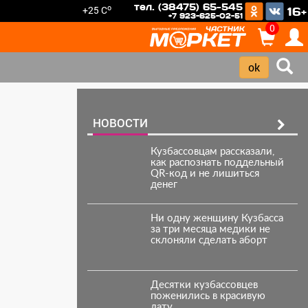
тел. (38475) 65-545
o
+25 C
16+
+7 923-625-02-51
0
НОВОСТИ
Кузбассовцам рассказали,
как распознать поддельный
QR-код и не лишиться
денег
Ни одну женщину Кузбасса
за три месяца медики не
склоняли сделать аборт
Десятки кузбассовцев
поженились в красивую
дату