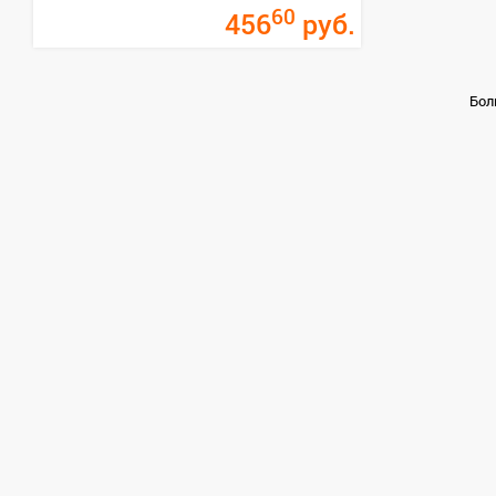
60
456
руб.
Бол