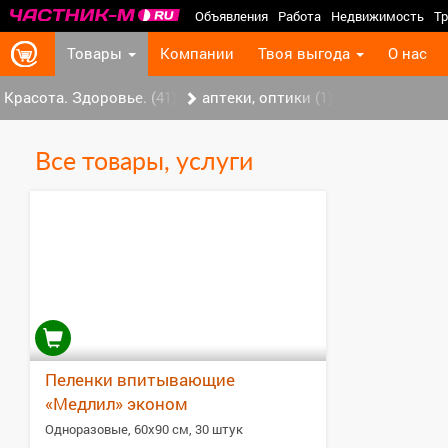
Объявления
Работа
Недвижимость
Тр
Товары
Компании
Твоя выгода
О нас
Красота. Здоровье. (41)
аптеки, оптики (1)
Все товары, услуги
Пеленки впитывающие
«Медлил» эконом
Одноразовые, 60х90 см, 30 штук