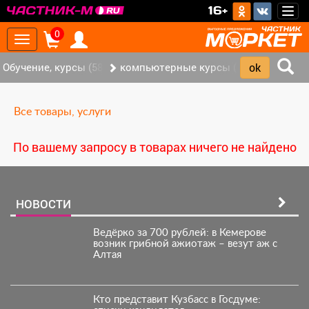
>
16+
Togg
navig
0
Toggle
navigation
Обучение, курсы (58)
компьютерные курсы (0)
Все товары, услуги
По вашему запросу в товарах ничего не найдено
НОВОСТИ
Ведёрко за 700 рублей: в Кемерове
возник грибной ажиотаж – везут аж с
Алтая
Кто представит Кузбасс в Госдуме: