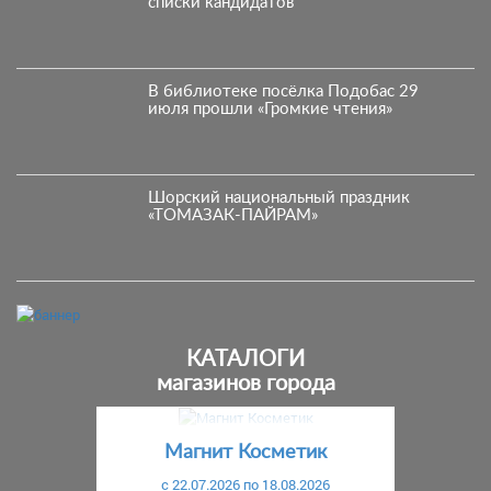
списки кандидатов
В библиотеке посёлка Подобас 29
июля прошли «Громкие чтения»
Шорский национальный праздник
«ТОМАЗАК-ПАЙРАМ»
КАТАЛОГИ
магазинов города
Предыдущий
С
Магнит Косметик
c 22.07.2026 по 18.08.2026