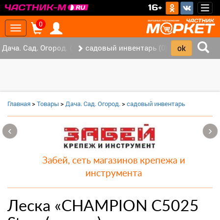
>
16+
Togg
navig
0
Toggle
navigation
Дача. Сад. Огород. (2)
садовый инвентарь (0)
Главная
>
Товары
>
Дача. Сад. Огород.
>
садовый инвентарь
‹
›
Забей, сеть магазинов крепежа и
инструмента
Леска «CHAMPION С5025