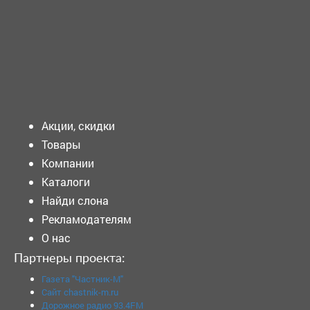
ТРЕБУЕТСЯ - МЕДИЦИНСКИЙ регистратор Требования к
кандидату: Образование: Общее...
Подать объявление
Акции, скидки
Товары
Компании
Каталоги
Найди слона
Рекламодателям
О нас
Партнеры проекта:
Газета "Частник-М"
Сайт chastnik-m.ru
Дорожное радио 93.4FM