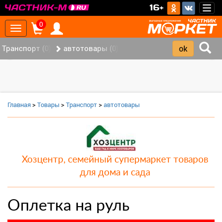
>
16+
Togg
navig
0
Toggle
navigation
Транспорт (0)
автотовары (0)
‹
›
Главная
>
Товары
>
Транспорт
>
автотовары
Хозцентр, семейный супермаркет товаров
для дома и сада
Оплетка на руль