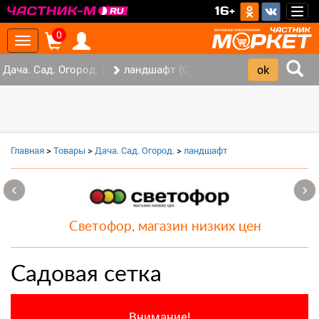
>
16+
Togg
navig
0
Toggle
navigation
Дача. Сад. Огород. (2)
ландшафт (0)
Главная
>
Товары
>
Дача. Сад. Огород.
>
ландшафт
‹
›
Светофор, магазин низких цен
Садовая сетка
Внимание!