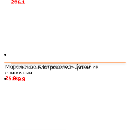
265.1
Мороженое «Петрохолод» батончик
Сосиски «Баварские с сыром»
сливочный
25.9
189.9