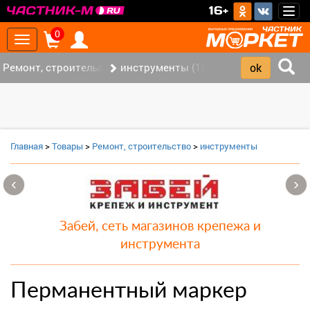
>
16+
Togg
navig
0
Toggle
navigation
Ремонт, строительство (7)
инструменты (1)
Главная
>
Товары
>
Ремонт, строительство
>
инструменты
‹
›
Забей, сеть магазинов крепежа и
инструмента
Перманентный маркер