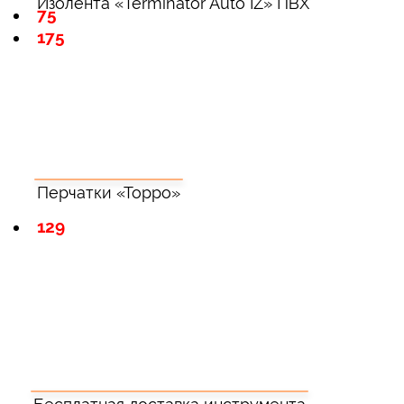
Изолента «Terminator Auto IZ» ПВХ
75
175
Перчатки «Торро»
129