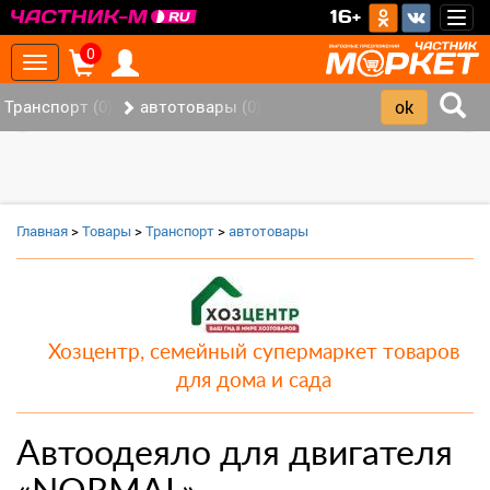
>
16+
Togg
navig
0
Toggle
navigation
Транспорт (0)
автотовары (0)
‹
›
Главная
>
Товары
>
Транспорт
>
автотовары
Хозцентр, семейный супермаркет товаров
для дома и сада
Автоодеяло для двигателя