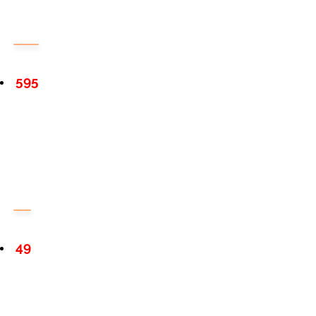
595
49