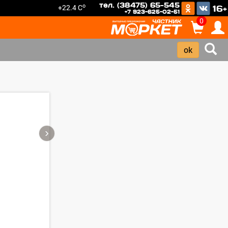
тел. (38475) 65-545
o
+22.4 C
16+
+7 923-625-02-51
0
›