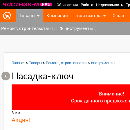
Объявления
Работа
Недвижимость
Тр
Товары
Компании
Твоя выгода
О нас
Ремонт, строительство (7)
инструменты (1)
Главная
>
Товары
>
Ремонт, строительство
>
инструменты
‹
Насадка-ключ
Внимание!
Срок данного предложен
8 мм
Акция!