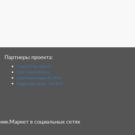
Партнеры проекта:
Газета "Частник-М"
Сайт chastnik-m.ru
Дорожное радио 93.4FM
Радио для двоих 105.3FM
ник.Маркет в социальных сетях