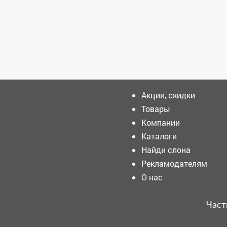
Зарегистрироватья.
Акции, скидки
Товары
Компании
Дорогой наш Андрей
Михайлович! Поздравляем
Каталоги
Вас с прекрасной датой -
Найди слона
70-летним юбилеем!
Рекламодателям
Кузбассовцы хотели
О нас
пронести суд 53
огнестрельных оружия
Част
В Кузбассе рекордно