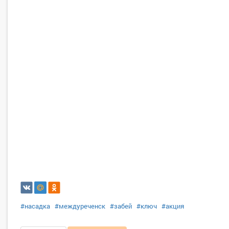
#насадка
#междуреченск
#забей
#ключ
#акция