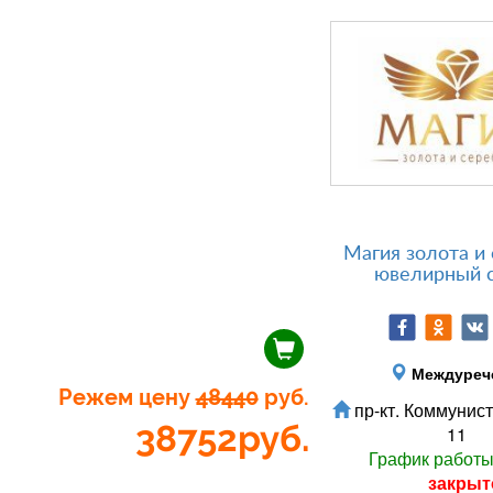
Магия золота и 
ювелирный 
Междуреч
Режем цену
48440
руб.
пр-кт. Коммунист
38752
руб.
11
График работ
закрыт