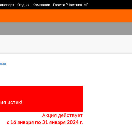
>
анспорт
Отдых
Компании
Газета "Частник-М"
лия
ия истек!
Акция действует
c 16 января
по 31 января 2024 г.