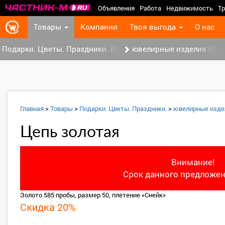
Объявления
Работа
Недвижимость
Тр
Товары
Компании
Твоя выгода
О нас
Подарки. Цветы. Праздники. (0)
ювелирные изделия (0)
Главная
>
Товары
>
Подарки. Цветы. Праздники.
>
ювелирные изде
Цепь золотая
Внимание!
Срок данного предложен
Золото 585 пробы, размер 50, плетение «Снейк»
Скидка 20%