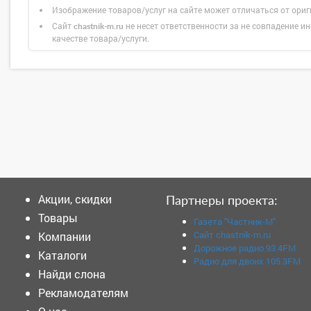
Изображение товаров/услуг на сайте может отличаться от ори
Сайт
не несет ответственности за не совпадение ин
chastnik-m.ru
качестве товара/услуги.
Акции, скидки
Партнеры проекта:
Товары
Газета "Частник-М"
Сайт chastnik-m.ru
Компании
Дорожное радио 93.4FM
Каталоги
Радио для двоих 105.3FM
Найди слона
Рекламодателям