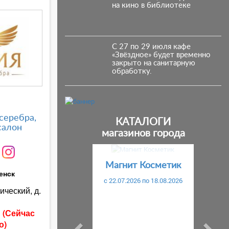
на кино в библиотеке
С 27 по 29 июля кафе
«Звёздное» будет временно
закрыто на санитарную
обработку.
серебра,
КАТАЛОГИ
салон
магазинов города
Предыдущий
С
Магнит Косметик
енск
c 22.07.2026 по 18.08.2026
ический, д.
ы
(Сейчас
о)