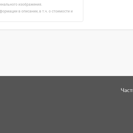
гинального изображения.
формации в описании, в т.ч. о стоимости и
Част