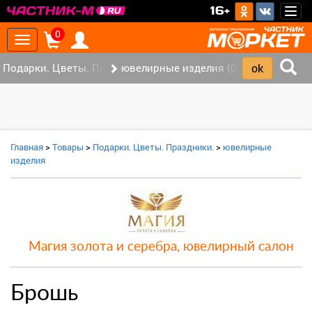
>
16+
Togg
navig
0
Toggle
navigation
Подарки. Цветы. Праздники. (0)
ювелирные изделия (0)
Главная
>
Товары
>
Подарки. Цветы. Праздники.
>
ювелирные
изделия
Магия золота и серебра, ювелирный салон
Брошь