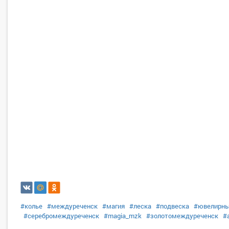
#колье
#междуреченск
#магия
#леска
#подвеска
#ювелирны
#серебромеждуреченск
#magia_mzk
#золотомеждуреченск
#