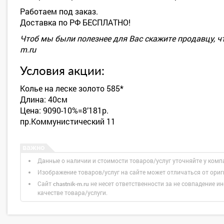
Работаем под заказ.
Доставка по РФ БЕСПЛАТНО!
Чтоб мы были полезнее для Вас скажите продавцу, чт
m.ru
Условия акции:
Колье на леске золото 585*
Длина: 40см
Цена: 9090-10%=8’181р.
пр.Коммунистический 11
Данные о наличии и стоимости товаров/услуг уточняйте у комп
Изображение товаров/услуг на сайте может отличаться от ори
Сайт
не несет ответственности за не совпадение ин
chastnik-m.ru
качестве товара/услуги.