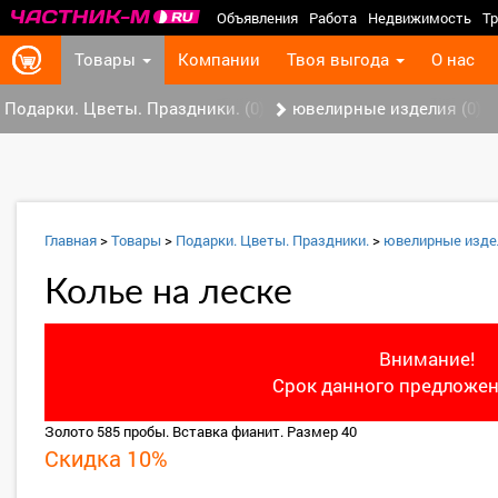
Объявления
Работа
Недвижимость
Тр
Товары
Компании
Твоя выгода
О нас
Подарки. Цветы. Праздники. (0)
ювелирные изделия (0)
Главная
>
Товары
>
Подарки. Цветы. Праздники.
>
ювелирные изде
Колье на леске
Внимание!
Срок данного предложен
Золото 585 пробы. Вставка фианит. Размер 40
Скидка 10%