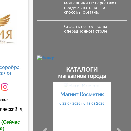
мошенники не перестают
придумывать новые
способы обмана.
Спасать не только на
операционном столе
серебра,
КАТАЛОГИ
салон
магазинов города
Предыдущий
С
Магнит Косметик
енск
c 22.07.2026 по 18.08.2026
ический, д.
ы
(Сейчас
о)