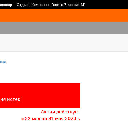
>
анспорт
Отдых
Компании
Газета "Частник-М"
лия
ия истек!
Акция действует
c 22 мая
по 31 мая 2023 г.