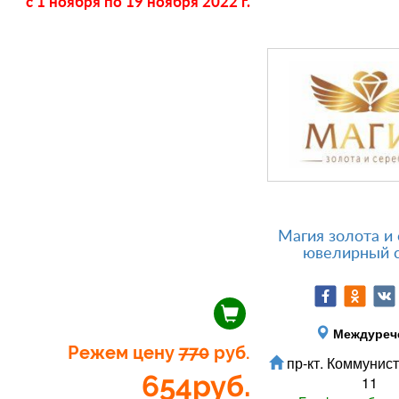
c 1 ноября
по 19 ноября 2022 г.
Магия золота и 
ювелирный 
Междуреч
Режем цену
770
руб.
пр-кт. Коммунист
654
руб.
11