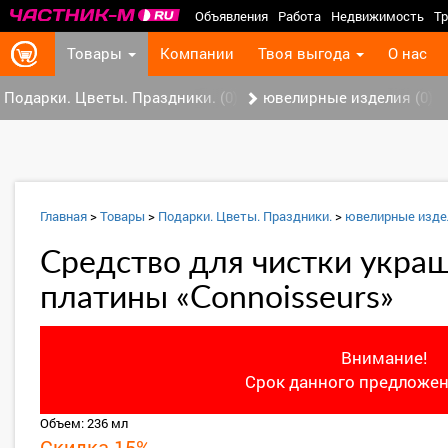
Объявления
Работа
Недвижимость
Тр
Товары
Компании
Твоя выгода
О нас
Подарки. Цветы. Праздники. (0)
ювелирные изделия (0)
Главная
>
Товары
>
Подарки. Цветы. Праздники.
>
ювелирные изде
Средство для чистки украш
платины «Connoisseurs»
Внимание!
Срок данного предложен
Объем: 236 мл
Скидка 15%