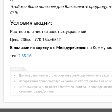
Чтоб мы были полезнее для Вас скажите продавцу, чт
m.ru
Условия акции:
Раствор для чистки золотых украшений
Цена 236мл: 770-15%=654?
пр.Коммунис
В наличии по адресу в г. Междуреченск:
тел.
2-85-16
Данные о наличии и стоимости товаров/услуг уточняйте у комп
Изображение товаров/услуг на сайте может отличаться от ори
Сайт
не несет ответственности за не совпадение ин
chastnik-m.ru
качестве товара/услуги.