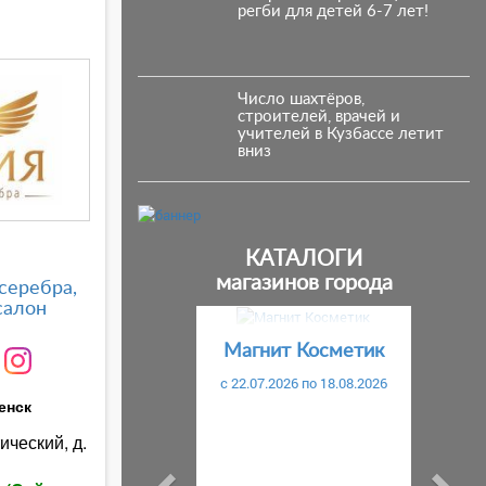
регби для детей 6-7 лет!
Число шахтёров,
строителей, врачей и
учителей в Кузбассе летит
вниз
КАТАЛОГИ
магазинов города
серебра,
салон
Предыдущий
С
Магнит Косметик
c 22.07.2026 по 18.08.2026
енск
ический, д.