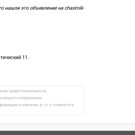
о нашли это объявление на chastnik-
тический 11.
ании, предоставляющих их.
гинального изображения.
формации в описании, в т.ч. о стоимости и