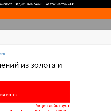
>
анспорт
Отдых
Компании
Газета "Частник-М"
лия
ений из золота и
ия истек!
Акция действует