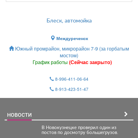
Блеск, автомойка
Междуреченск
Южный промрайон, микрорайон 7-9 (за горбатым
мостом)
График работы
(Сейчас закрыто)
8-996-411-06-64
8-913-423-51-47
НОВОСТИ
В Новокузнецке проверил один из
постов по досмотру большегрузов.