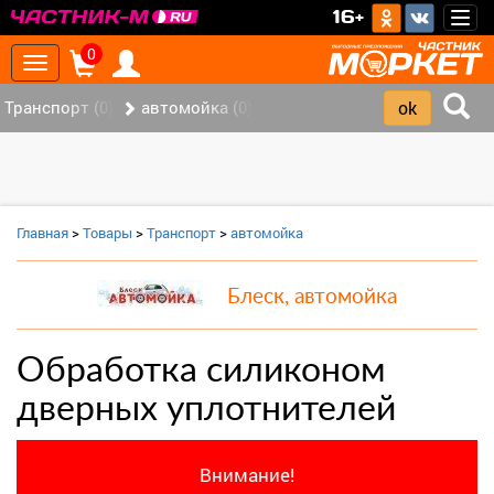
>
16+
Togg
navig
0
Toggle
navigation
Транспорт (0)
автомойка (0)
Главная
>
Товары
>
Транспорт
>
автомойка
Блеск, автомойка
Обработка силиконом
дверных уплотнителей
Внимание!