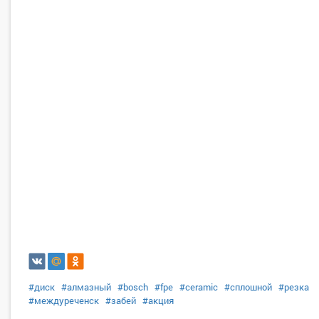
#диск
#алмазный
#bosch
#fpe
#ceramic
#сплошной
#резка
#междуреченск
#забей
#акция