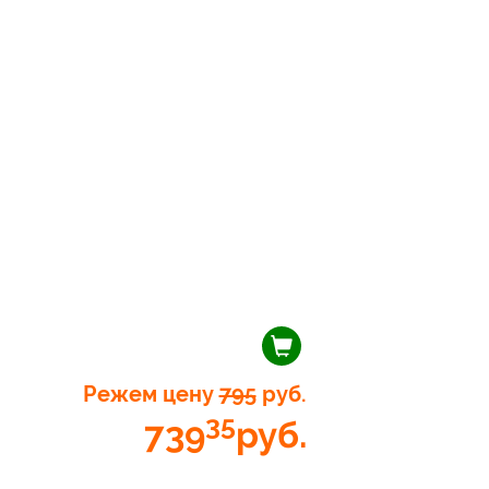
Режем цену
795
руб.
35
739
руб.