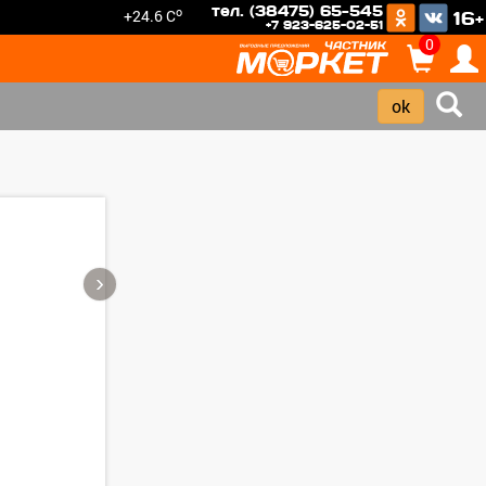
тел. (38475) 65-545
o
+24.6 C
16+
+7 923-625-02-51
0
›