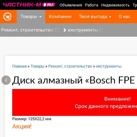
Объявления
Работа
Недвижимость
Тр
Товары
Компании
Твоя выгода
О нас
Ремонт, строительство (7)
инструменты (1)
Главная
>
Товары
>
Ремонт, строительство
>
инструменты
‹
Диск алмазный «Bosch FPE 
Внимание!
Срок данного предложен
Размер: 125Х22,2 мм
Акция!