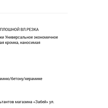
 СПЛОШНОЙ ВЛ.РЕЗКА
тки Универсальное экономичное
ная кромка, наносимая
камню/бетону/керамике
ьтантов магазина «Забей» ул.