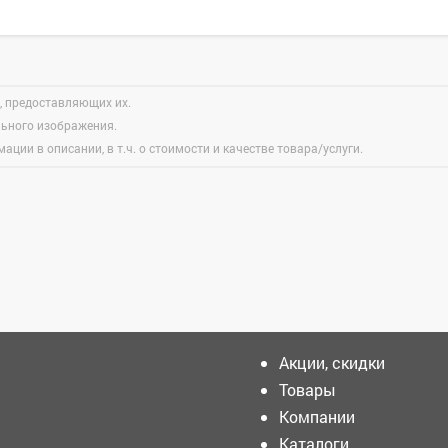
, предоставляющих их.
льного изображения.
ации в описании, в т.ч. о стоимости и качестве товара/услуги.
Зарегистрироватья.
Акции, скидки
Товары
Компании
Илья Середюк:
стратегическими задачами
Каталоги