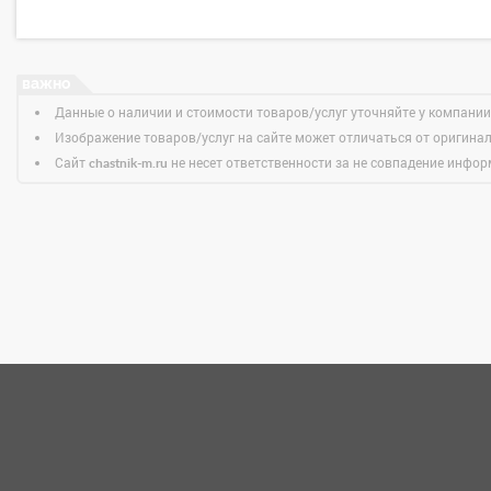
Данные о наличии и стоимости товаров/услуг уточняйте у компании
Изображение товаров/услуг на сайте может отличаться от оригина
Сайт
не несет ответственности за не совпадение информ
chastnik-m.ru
НОВОСТИ