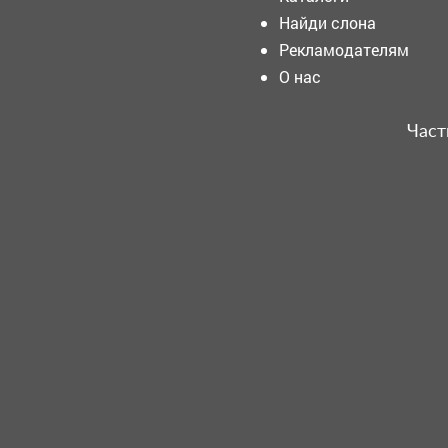
развития Новокузнецка
Найди слона
должны стать жилищное
строительство, комфорт и
Рекламодателям
безопасность горожан
"Карате-пацаны" из
О нас
Кузбасса навели суету в
Токио
Част
Обучение населения
приемам оказания первой
помощи
Мысковчане, мы ждём вас
на кино в библиотеке
КАТАЛОГИ
газинов города