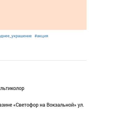
однее_украшение
#акция
ультиколор
азине «Светофор на Вокзальной» ул.