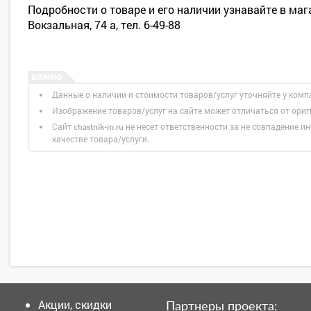
Подробности о товаре и его наличии узнавайте в маг
Вокзальная, 74 а, тел. 6-49-88
Данные о наличии и стоимости товаров/услуг уточняйте у комп
Изображение товаров/услуг на сайте может отличаться от ори
Сайт
не несет ответственности за не совпадение ин
chastnik-m.ru
качестве товара/услуги.
Акции, скидки
Партнеры проекта: