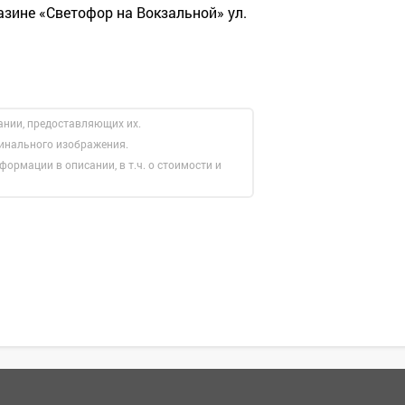
азине «Светофор на Вокзальной» ул.
ании, предоставляющих их.
гинального изображения.
формации в описании, в т.ч. о стоимости и
Зарегистрироватья.