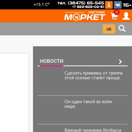
тел. (38475) 65-545
o
+15.1 C
16+
+7 923-625-02-51
0
НОВОСТИ
Сделать прививку от гриппа
этой осенью станет проще.
Он один такой во всём
мире.
Важный чиновник Кузбасса