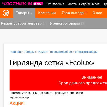
Объявления
Работа
Недвижимость
Тр
Товары
Компании
Твоя выгода
О нас
Ремонт, строительство (7)
электротовары (3)
Главная
>
Товары
>
Ремонт, строительство
>
электротовары
Гирлянда сетка «Ecolux»
Внимание!
Срок данного предложен
Размер: 2х2 м. LED 196 ламп, 8 режимов, свечение
мультиколор
Акция!