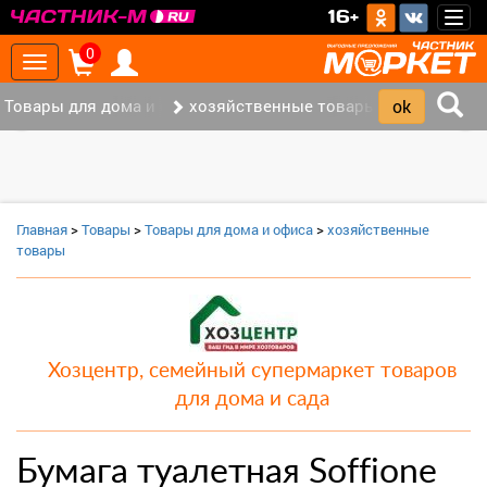
>
16+
Togg
navig
0
Toggle
navigation
Товары для дома и офиса (8)
хозяйственные товары (3)
‹
›
Главная
>
Товары
>
Товары для дома и офиса
>
хозяйственные
товары
Хозцентр, семейный супермаркет товаров
для дома и сада
Бумага туалетная Soffione