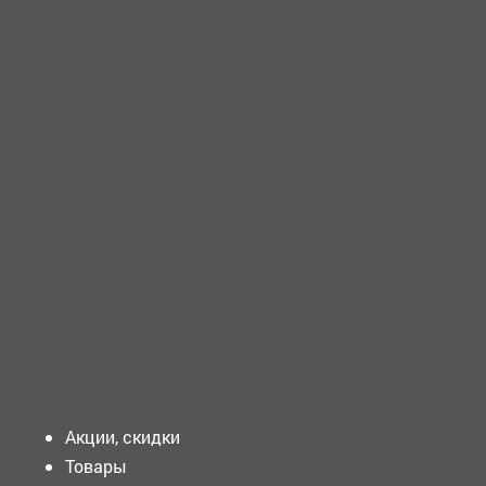
ТРЕБУЕТСЯ - МАШИНИСТ сортировки Требования к
кандидату: Образование: Среднее...
ТРЕБУЕТСЯ - СЛЕСАРЬ по ремонту автомобилей
Требования к кандидату:...
ТРЕБУЕТСЯ - МАШИНИСТ по стирке и ремонту
спецодежды Требования...
Подать объявление
Акции, скидки
Товары