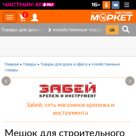
>
16+
Togg
navig
0
Toggle
navigation
Товары для дома и офиса (9)
хозяйственные товары (3)
Главная
>
Товары
>
Товары для дома и офиса
>
хозяйственные
товары
‹
›
Забей, сеть магазинов крепежа и
инструмента
Мешок для строительного