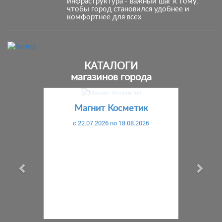
инфраструктура - важный шаг к тому,
чтобы город становился удобнее и
комфортнее для всех
КАТАЛОГИ
магазинов города
Предыдущий
С
агнит Косметик
Магнит Косметик
22.07.2026 по 18.08.2026
c 29.07.2026 по 25.08.2026