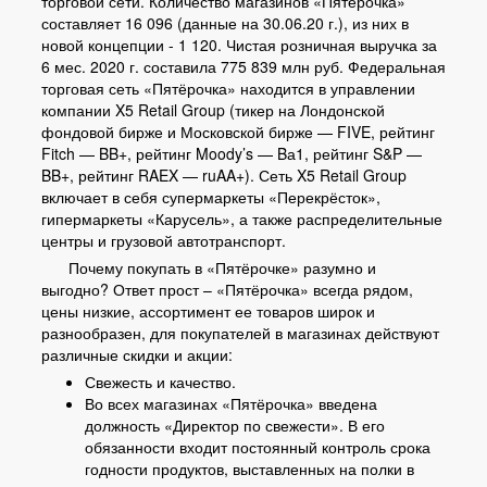
торговой сети. Количество магазинов «Пятёрочка»
составляет 16 096 (данные на 30.06.20 г.), из них в
новой концепции - 1 120. Чистая розничная выручка за
6 мес. 2020 г. составила 775 839 млн руб. Федеральная
торговая сеть «Пятёрочка» находится в управлении
компании X5 Retail Group (тикер на Лондонской
фондовой бирже и Московской бирже — FIVE, рейтинг
Fitch — BB+, рейтинг Moody’s — Bа1, рейтинг S&P —
BB+, рейтинг RAEX — ruAA+). Сеть X5 Retail Group
включает в себя супермаркеты «Перекрёсток»,
гипермаркеты «Карусель», а также распределительные
центры и грузовой автотранспорт.
Почему покупать в «Пятёрочке» разумно и
выгодно? Ответ прост – «Пятёрочка» всегда рядом,
цены низкие, ассортимент ее товаров широк и
разнообразен, для покупателей в магазинах действуют
различные скидки и акции:
Свежесть и качество.
Во всех магазинах «Пятёрочка» введена
должность «Директор по свежести». В его
обязанности входит постоянный контроль срока
годности продуктов, выставленных на полки в