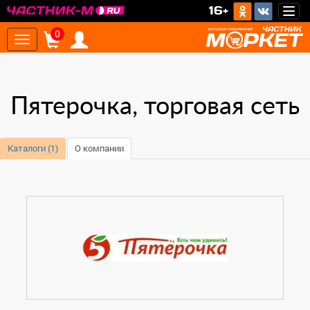
16+
Togg
navig
0
Toggle
navigation
Пятерочка, торговая сеть
Каталоги (1)
О компании