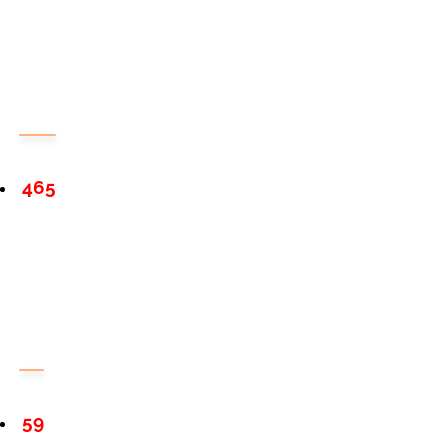
465
59