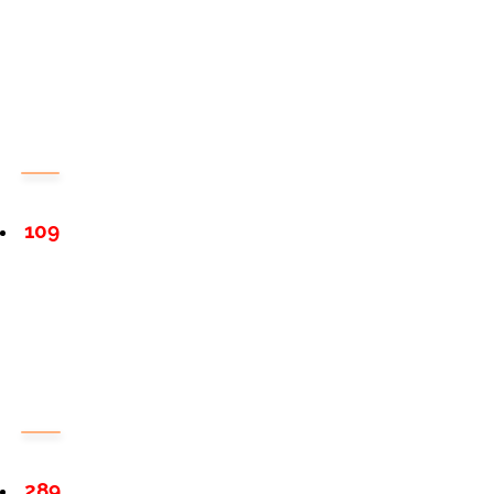
109
289