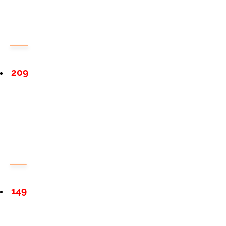
209
149