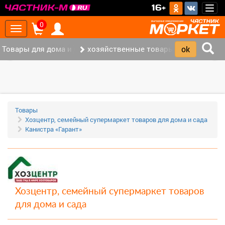
>
16+
Togg
navig
0
Toggle
navigation
Товары для дома и офиса (117)
хозяйственные товары (37)
‹
›
Товары
Хозцентр, семейный супермаркет товаров для дома и сада
Канистра «Гарант»
Хозцентр, семейный супермаркет товаров
для дома и сада