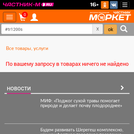
>
16+
Togg
navig
0
Toggle
navigation
X
Все товары, услуги
По вашему запросу в товарах ничего не найдено
НОВОСТИ
МИФ: «Поджог сухой травы помогает
природе и делает почву плодороднее»
Будем развивать Шерегеш комплексно,