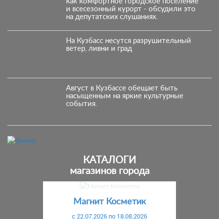
как комфортное городское поселение
и всесезонный курорт - обсудили это
на депутатских слушаниях.
На Кузбасс несутся разрушительный
ветер, ливни и град
Август в Кузбассе обещает быть
насыщенным на яркие культурные
события.
КАТАЛОГИ
магазинов города
Предыдущий
С
Магнит Косметик
c 22.07.2026 по 18.08.2026