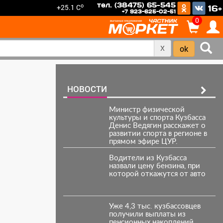
тел. (38475) 65-545
o
+25.1 C
16+
+7 923-625-02-51
0
X
НОВОСТИ
Министр физической
культуры и спорта Кузбасса
Денис Ведягин расскажет о
развитии спорта в регионе в
прямом эфире ЦУР.
Водители из Кузбасса
назвали цену бензина, при
которой откажутся от авто
Уже 4,3 тыс. кузбассовцев
получили выплаты из
пенсионных накоплений