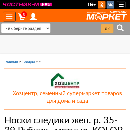
>
16+
Togg
navig
0
Toggle
navigation
‹
›
Главная
>
Товары
>
>
Хозцентр, семейный супермаркет товаров
для дома и сада
Носки следики жен. р. 35-