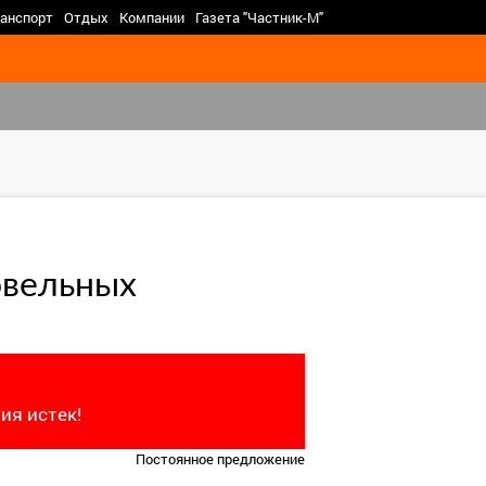
>
анспорт
Отдых
Компании
Газета "Частник-М"
овельных
ия истек!
Постоянное предложение