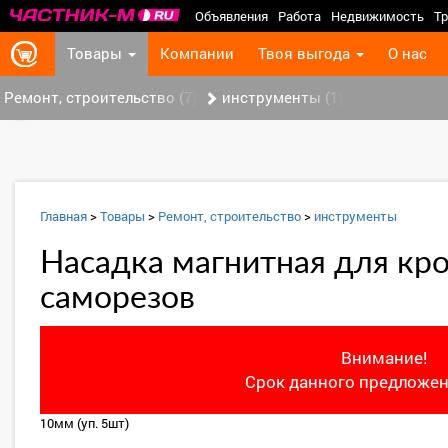
Объявления
Работа
Недвижимость
Тр
Товары
Компании
Твоя выгода
О нас
Ремонт, строительство (7)
инструменты (1)
‹
Главная
>
Товары
>
Ремонт, строительство
>
инструменты
Насадка магнитная для кр
саморезов
Внимание!
Срок данного предложен
10мм (уп. 5шт)