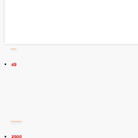
49
2900