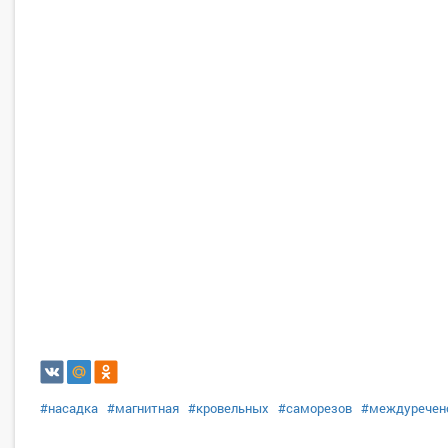
#насадка
#магнитная
#кровельных
#саморезов
#междуречен