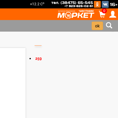
тел. (38475) 65-545
o
+12.2 C
16+
+7 923-625-02-51
0
›
259